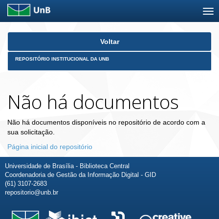
Skip
Voltar
navigation
REPOSITÓRIO INSTITUCIONAL DA UNB
Não há documentos
Não há documentos disponíveis no repositório de acordo com a
sua solicitação.
Página inicial do repositório
Universidade de Brasília - Biblioteca Central
Coordenadoria de Gestão da Informação Digital - GID
(61) 3107-2683
repositorio@unb.br