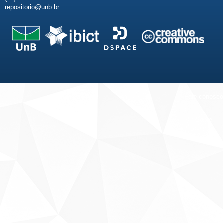
repositorio@unb.br
Fale conosco
Sobre