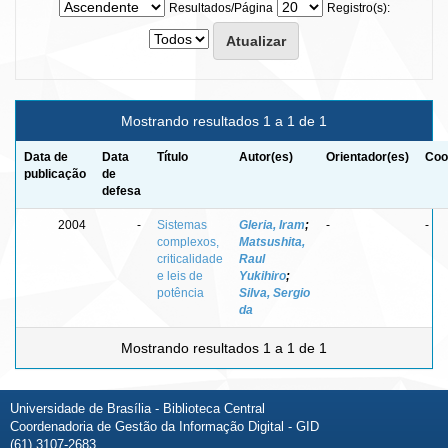
Resultados/Página
Registro(s):
Mostrando resultados 1 a 1 de 1
Data de
Data
Título
Autor(es)
Orientador(es)
Coo
publicação
de
defesa
2004
-
Sistemas
Gleria, Iram
;
-
-
complexos,
Matsushita,
criticalidade
Raul
e leis de
Yukihiro
;
potência
Silva, Sergio
da
Mostrando resultados 1 a 1 de 1
Universidade de Brasília - Biblioteca Central
Coordenadoria de Gestão da Informação Digital - GID
(61) 3107-2683