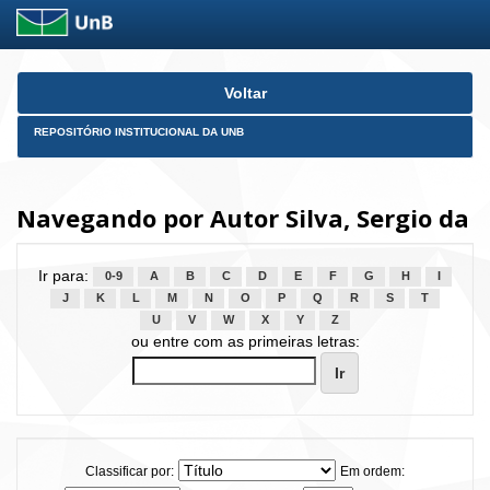
Skip
Voltar
navigation
REPOSITÓRIO INSTITUCIONAL DA UNB
Navegando por Autor Silva, Sergio da
Ir para:
0-9
A
B
C
D
E
F
G
H
I
J
K
L
M
N
O
P
Q
R
S
T
U
V
W
X
Y
Z
ou entre com as primeiras letras:
Classificar por:
Em ordem: