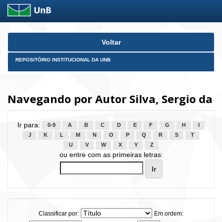
Skip
Voltar
navigation
REPOSITÓRIO INSTITUCIONAL DA UNB
Navegando por Autor Silva, Sergio da
Ir para:
0-9
A
B
C
D
E
F
G
H
I
J
K
L
M
N
O
P
Q
R
S
T
U
V
W
X
Y
Z
ou entre com as primeiras letras:
Classificar por:
Em ordem: