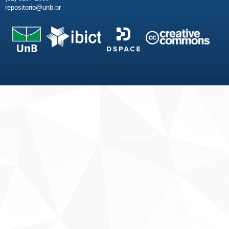
repositorio@unb.br
Fale conosco
Sobre