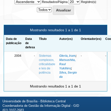
Resultados/Página
Registro(s):
Mostrando resultados 1 a 1 de 1
Data de
Data
Título
Autor(es)
Orientador(es)
Coo
publicação
de
defesa
2004
-
Sistemas
Gleria, Iram
;
-
-
complexos,
Matsushita,
criticalidade
Raul
e leis de
Yukihiro
;
potência
Silva, Sergio
da
Mostrando resultados 1 a 1 de 1
Universidade de Brasília - Biblioteca Central
Coordenadoria de Gestão da Informação Digital - GID
(61) 3107-2683