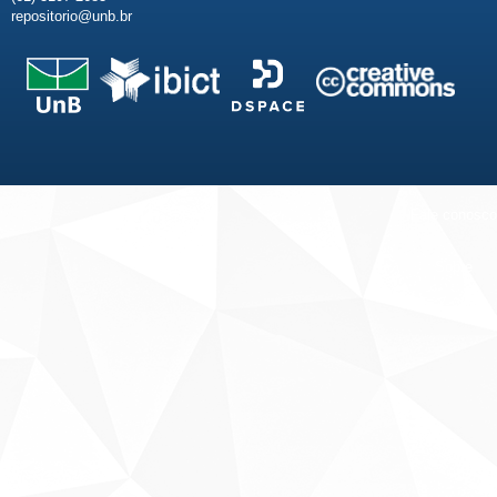
repositorio@unb.br
Fale conosco
Sobre