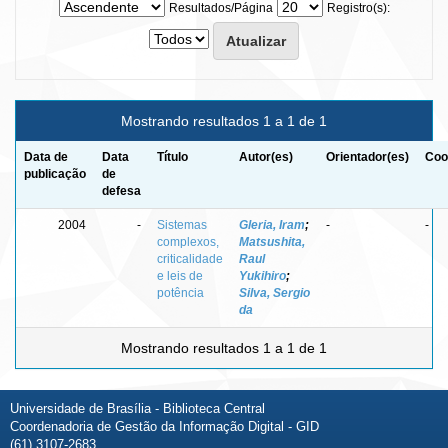
Resultados/Página
Registro(s):
Mostrando resultados 1 a 1 de 1
Data de
Data
Título
Autor(es)
Orientador(es)
Coo
publicação
de
defesa
2004
-
Sistemas
Gleria, Iram
;
-
-
complexos,
Matsushita,
criticalidade
Raul
e leis de
Yukihiro
;
potência
Silva, Sergio
da
Mostrando resultados 1 a 1 de 1
Universidade de Brasília - Biblioteca Central
Coordenadoria de Gestão da Informação Digital - GID
(61) 3107-2683