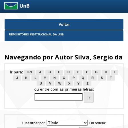
Skip
Voltar
navigation
REPOSITÓRIO INSTITUCIONAL DA UNB
Navegando por Autor Silva, Sergio da
Ir para:
0-9
A
B
C
D
E
F
G
H
I
J
K
L
M
N
O
P
Q
R
S
T
U
V
W
X
Y
Z
ou entre com as primeiras letras:
Classificar por:
Em ordem: