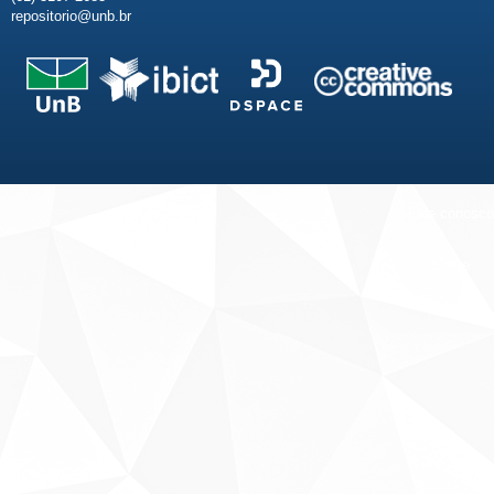
repositorio@unb.br
Fale conosco
Sobre