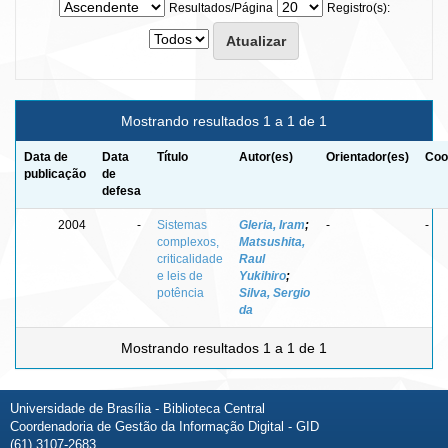
Resultados/Página
Registro(s):
Mostrando resultados 1 a 1 de 1
Data de
Data
Título
Autor(es)
Orientador(es)
Coo
publicação
de
defesa
2004
-
Sistemas
Gleria, Iram
;
-
-
complexos,
Matsushita,
criticalidade
Raul
e leis de
Yukihiro
;
potência
Silva, Sergio
da
Mostrando resultados 1 a 1 de 1
Universidade de Brasília - Biblioteca Central
Coordenadoria de Gestão da Informação Digital - GID
(61) 3107-2683