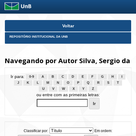
Skip
Voltar
navigation
REPOSITÓRIO INSTITUCIONAL DA UNB
Navegando por Autor Silva, Sergio da
Ir para:
0-9
A
B
C
D
E
F
G
H
I
J
K
L
M
N
O
P
Q
R
S
T
U
V
W
X
Y
Z
ou entre com as primeiras letras:
Classificar por:
Em ordem: