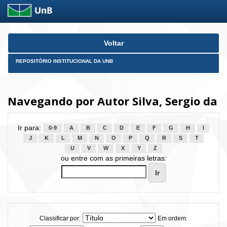
Skip
Voltar
navigation
REPOSITÓRIO INSTITUCIONAL DA UNB
Navegando por Autor Silva, Sergio da
Ir para:
0-9
A
B
C
D
E
F
G
H
I
J
K
L
M
N
O
P
Q
R
S
T
U
V
W
X
Y
Z
ou entre com as primeiras letras:
Classificar por:
Em ordem: