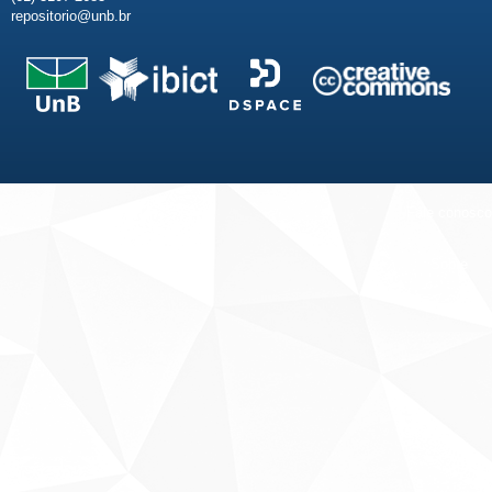
repositorio@unb.br
Fale conosco
Sobre