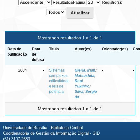
Resultados/Página
Registro(s):
Mostrando resultados 1 a 1 de 1
Data de
Data
Título
Autor(es)
Orientador(es)
Coo
publicação
de
defesa
2004
-
Sistemas
Gleria, Iram
;
-
-
complexos,
Matsushita,
criticalidade
Raul
e leis de
Yukihiro
;
potência
Silva, Sergio
da
Mostrando resultados 1 a 1 de 1
Universidade de Brasília - Biblioteca Central
Coordenadoria de Gestão da Informação Digital - GID
(61) 3107-2683