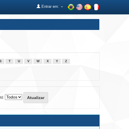
Entrar em:
S
T
U
V
W
X
Y
Z
s):