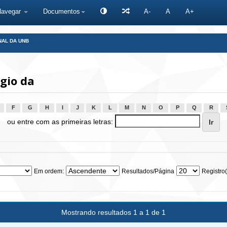
Navegar
Documentos
A-
A
A+
NAL DA UNB
gio da
F
G
H
I
J
K
L
M
N
O
P
Q
R
ou entre com as primeiras letras:
Em ordem:
Resultados/Página
Registro(
Mostrando resultados 1 a 1 de 1