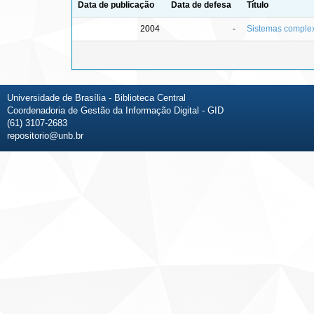
Data de publicação
Data de defesa
Título
2004
-
Sistemas complexo
Universidade de Brasília - Biblioteca Central
Coordenadoria de Gestão da Informação Digital - GID
(61) 3107-2683
repositorio@unb.br