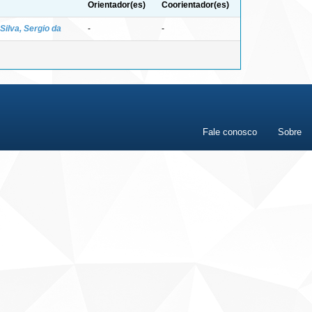
Orientador(es)
Coorientador(es)
Silva, Sergio da
-
-
Fale conosco
Sobre