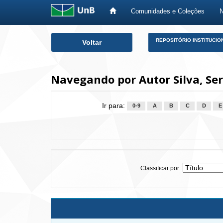
Comunidades e Coleções
Skip
REPOSITÓRIO INSTITUCIO
Voltar
navigation
Navegando por Autor Silva, Ser
Ir para:
0-9
A
B
C
D
E
Classificar por: