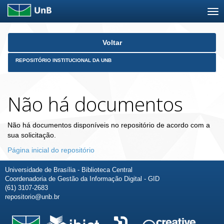
Skip
Voltar
navigation
REPOSITÓRIO INSTITUCIONAL DA UNB
Não há documentos
Não há documentos disponíveis no repositório de acordo com a
sua solicitação.
Página inicial do repositório
Universidade de Brasília - Biblioteca Central
Coordenadoria de Gestão da Informação Digital - GID
(61) 3107-2683
repositorio@unb.br