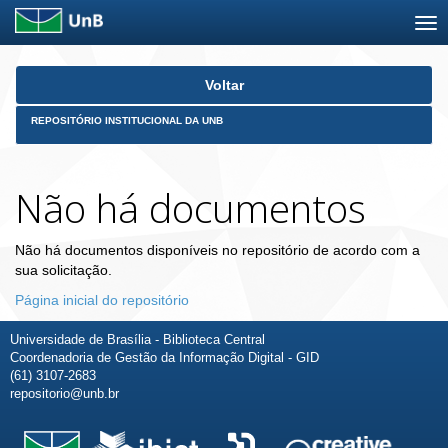
Skip
Voltar
navigation
REPOSITÓRIO INSTITUCIONAL DA UNB
Não há documentos
Não há documentos disponíveis no repositório de acordo com a
sua solicitação.
Página inicial do repositório
Universidade de Brasília - Biblioteca Central
Coordenadoria de Gestão da Informação Digital - GID
(61) 3107-2683
repositorio@unb.br