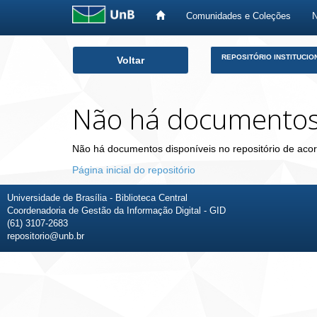
Comunidades e Coleções
Skip
REPOSITÓRIO INSTITUCIO
Voltar
navigation
Não há documento
Não há documentos disponíveis no repositório de acor
Página inicial do repositório
Universidade de Brasília - Biblioteca Central
Coordenadoria de Gestão da Informação Digital - GID
(61) 3107-2683
repositorio@unb.br