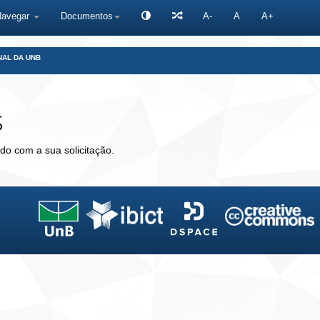
Navegar
Documentos
A-
A
A+
NAL DA UNB
s
do com a sua solicitação.