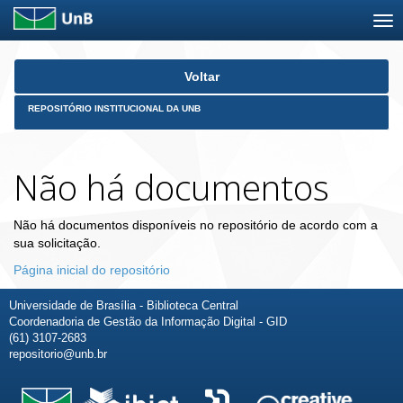
Skip
Voltar
navigation
REPOSITÓRIO INSTITUCIONAL DA UNB
Não há documentos
Não há documentos disponíveis no repositório de acordo com a
sua solicitação.
Página inicial do repositório
Universidade de Brasília - Biblioteca Central
Coordenadoria de Gestão da Informação Digital - GID
(61) 3107-2683
repositorio@unb.br