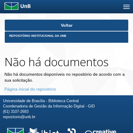
Skip
Voltar
navigation
REPOSITÓRIO INSTITUCIONAL DA UNB
Não há documentos
Não há documentos disponíveis no repositório de acordo com a
sua solicitação.
Página inicial do repositório
Universidade de Brasília - Biblioteca Central
Coordenadoria de Gestão da Informação Digital - GID
(61) 3107-2683
repositorio@unb.br