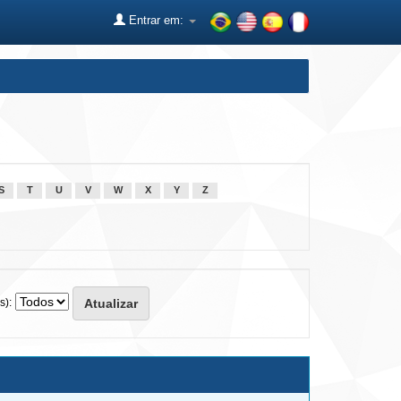
Entrar em:
S
T
U
V
W
X
Y
Z
s):