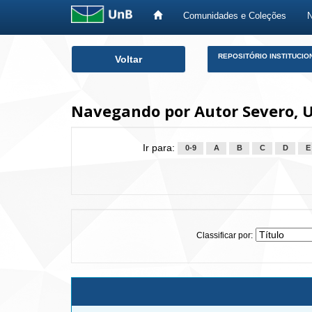
Comunidades e Coleções
Skip
REPOSITÓRIO INSTITUCIO
Voltar
navigation
Navegando por Autor Severo, U
Ir para:
0-9
A
B
C
D
E
Classificar por: