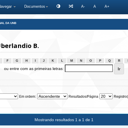
Navegar
Documentos
A-
A
A+
NAL DA UNB
berlandio B.
F
G
H
I
J
K
L
M
N
O
P
Q
R
ou entre com as primeiras letras:
Em ordem:
Resultados/Página
Registro(
Mostrando resultados 1 a 1 de 1