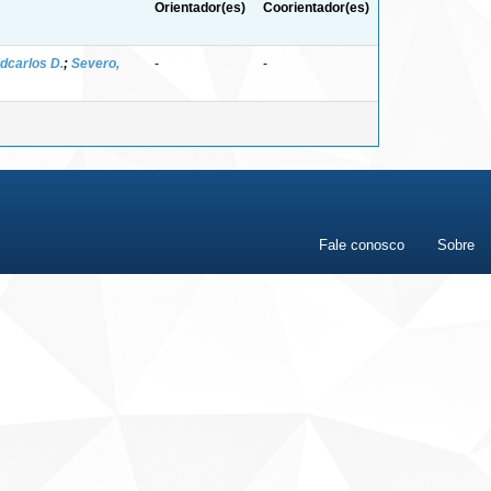
Orientador(es)
Coorientador(es)
Edcarlos D.
;
Severo,
-
-
Fale conosco
Sobre