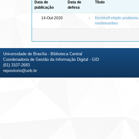
Data de
Data de
Título
publicação
defesa
14-Out-2020
-
Kirchhoff elliptic problems
nonlinearities
Universidade de Brasília - Biblioteca Central
Coordenadoria de Gestão da Informação Digital - GID
(61) 3107-2683
repositorio@unb.br