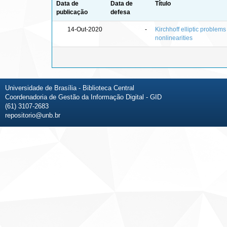
Data de
Data de
Título
publicação
defesa
14-Out-2020
-
Kirchhoff elliptic problems
nonlinearities
Universidade de Brasília - Biblioteca Central
Coordenadoria de Gestão da Informação Digital - GID
(61) 3107-2683
repositorio@unb.br