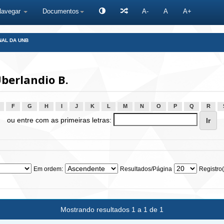
Navegar
Documentos
A-
A
A+
NAL DA UNB
berlandio B.
F
G
H
I
J
K
L
M
N
O
P
Q
R
ou entre com as primeiras letras:
Em ordem:
Resultados/Página
Registro(
Mostrando resultados 1 a 1 de 1