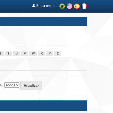
Entrar em:
S
T
U
V
W
X
Y
Z
s):