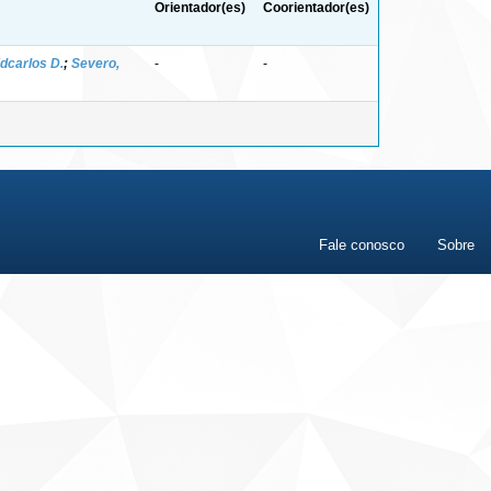
Orientador(es)
Coorientador(es)
Edcarlos D.
;
Severo,
-
-
Fale conosco
Sobre