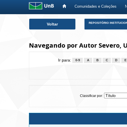
Comunidades e Coleções
Skip
REPOSITÓRIO INSTITUCIO
Voltar
navigation
Navegando por Autor Severo, U
Ir para:
0-9
A
B
C
D
E
Classificar por: