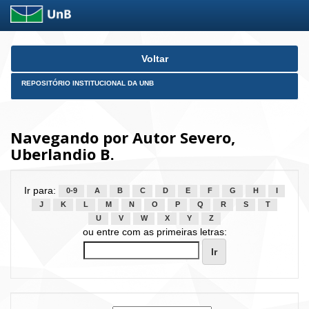
Skip
Voltar
navigation
REPOSITÓRIO INSTITUCIONAL DA UNB
Navegando por Autor Severo,
Uberlandio B.
Ir para:
0-9
A
B
C
D
E
F
G
H
I
J
K
L
M
N
O
P
Q
R
S
T
U
V
W
X
Y
Z
ou entre com as primeiras letras: