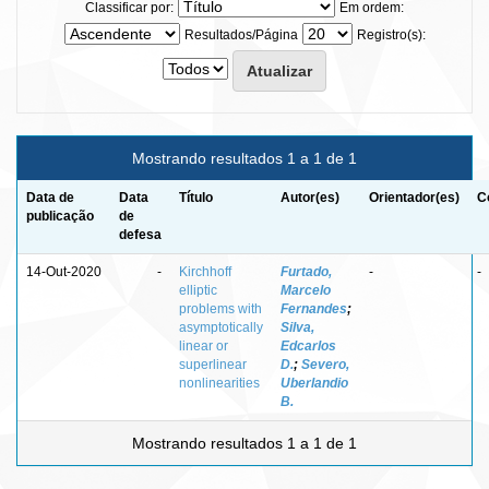
Classificar por:
Em ordem:
Resultados/Página
Registro(s):
Mostrando resultados 1 a 1 de 1
Data de
Data
Título
Autor(es)
Orientador(es)
C
publicação
de
defesa
14-Out-2020
-
Kirchhoff
Furtado,
-
-
elliptic
Marcelo
problems with
Fernandes
;
asymptotically
Silva,
linear or
Edcarlos
superlinear
D.
;
Severo,
nonlinearities
Uberlandio
B.
Mostrando resultados 1 a 1 de 1