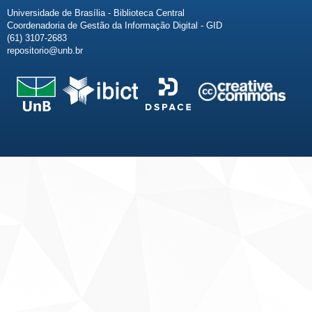
Universidade de Brasília - Biblioteca Central
Coordenadoria de Gestão da Informação Digital - GID
(61) 3107-2683
repositorio@unb.br
Fale conosco
Sobre