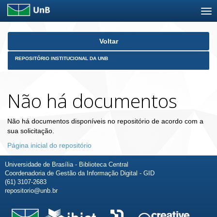
Skip
Voltar
navigation
REPOSITÓRIO INSTITUCIONAL DA UNB
Não há documentos
Não há documentos disponíveis no repositório de acordo com a
sua solicitação.
Página inicial do repositório
Universidade de Brasília - Biblioteca Central
Coordenadoria de Gestão da Informação Digital - GID
(61) 3107-2683
repositorio@unb.br