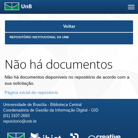
Skip
Voltar
navigation
REPOSITÓRIO INSTITUCIONAL DA UNB
Não há documentos
Não há documentos disponíveis no repositório de acordo com a
sua solicitação.
Página inicial do repositório
Universidade de Brasília - Biblioteca Central
Coordenadoria de Gestão da Informação Digital - GID
(61) 3107-2683
repositorio@unb.br