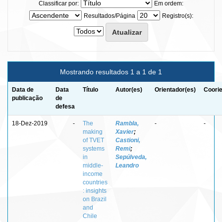
Classificar por:
Em ordem:
Resultados/Página
Registro(s):
Mostrando resultados 1 a 1 de 1
Data de
Data
Título
Autor(es)
Orientador(es)
Coorie
publicação
de
defesa
18-Dez-2019
-
The
Rambla,
-
-
making
Xavier
;
of TVET
Castioni,
systems
Remi
;
in
Sepúlveda,
middle-
Leandro
income
countries
: insights
on Brazil
and
Chile