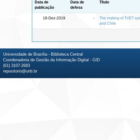
Data de
Data de
Título
publicação
defesa
18-Dez-2019
-
The making of TVET syst
and Chile
Universidade de Brasília - Biblioteca Central
Coordenadoria de Gestão da Informação Digital - GID
(61) 3107-2683
repositorio@unb.br