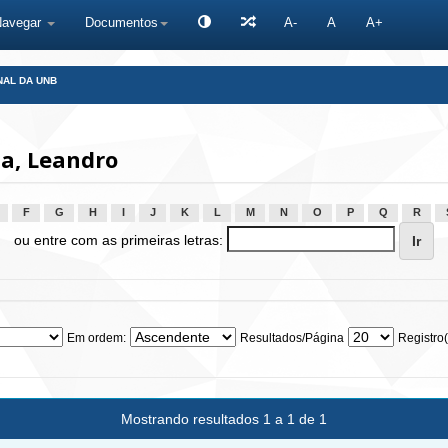
Navegar
Documentos
A-
A
A+
NAL DA UNB
a, Leandro
F
G
H
I
J
K
L
M
N
O
P
Q
R
ou entre com as primeiras letras:
Em ordem:
Resultados/Página
Registro(
Mostrando resultados 1 a 1 de 1