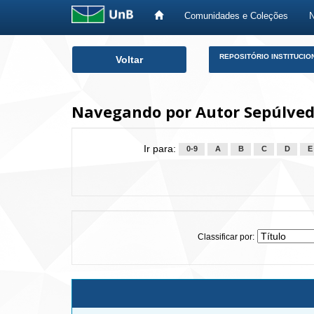
Comunidades e Coleções
Skip
REPOSITÓRIO INSTITUCIO
Voltar
navigation
Navegando por Autor Sepúlved
Ir para:
0-9
A
B
C
D
E
Classificar por: