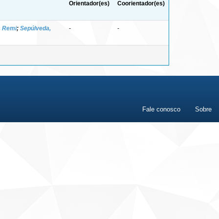
Orientador(es)
Coorientador(es)
, Remi
;
Sepúlveda,
-
-
Fale conosco
Sobre