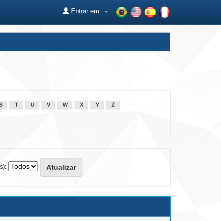
Entrar em:
S
T
U
V
W
X
Y
Z
s):