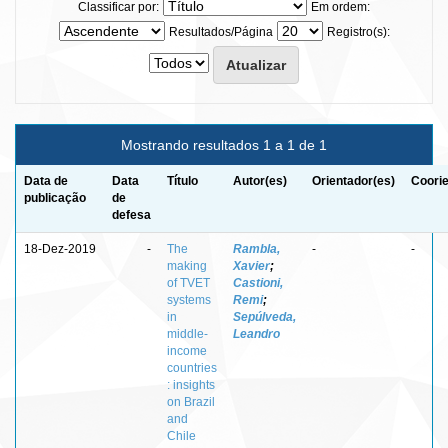
Classificar por:
Em ordem:
Resultados/Página
Registro(s):
Mostrando resultados 1 a 1 de 1
Data de
Data
Título
Autor(es)
Orientador(es)
Coorie
publicação
de
defesa
18-Dez-2019
-
The
Rambla,
-
-
making
Xavier
;
of TVET
Castioni,
systems
Remi
;
in
Sepúlveda,
middle-
Leandro
income
countries
: insights
on Brazil
and
Chile