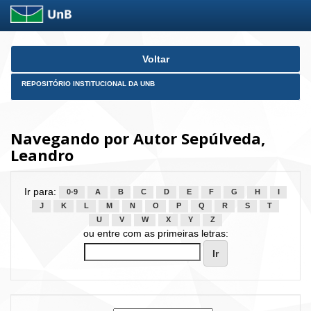
Skip
Voltar
navigation
REPOSITÓRIO INSTITUCIONAL DA UNB
Navegando por Autor Sepúlveda,
Leandro
Ir para:
0-9
A
B
C
D
E
F
G
H
I
J
K
L
M
N
O
P
Q
R
S
T
U
V
W
X
Y
Z
ou entre com as primeiras letras: