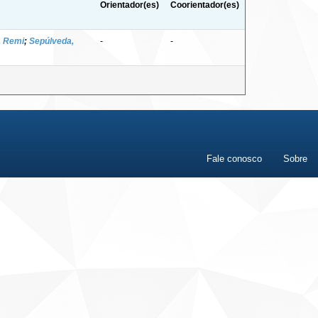
Orientador(es)
Coorientador(es)
, Remi
;
Sepúlveda,
-
-
Fale conosco
Sobre