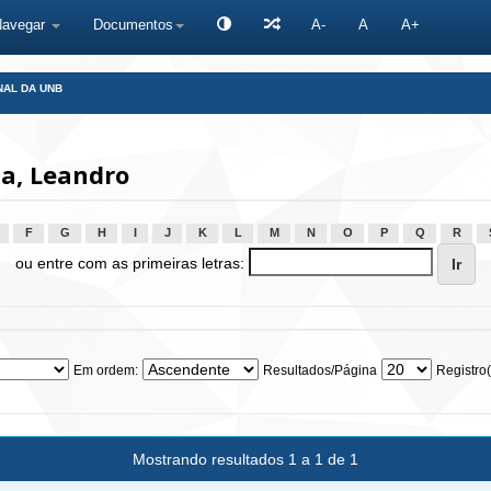
Navegar
Documentos
A-
A
A+
NAL DA UNB
a, Leandro
F
G
H
I
J
K
L
M
N
O
P
Q
R
ou entre com as primeiras letras:
Em ordem:
Resultados/Página
Registro(
Mostrando resultados 1 a 1 de 1