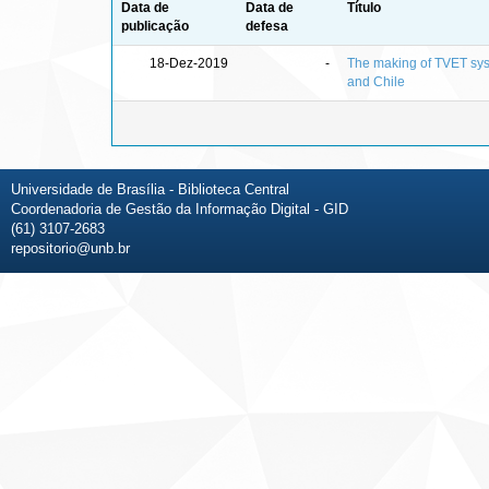
Data de
Data de
Título
publicação
defesa
18-Dez-2019
-
The making of TVET syst
and Chile
Universidade de Brasília - Biblioteca Central
Coordenadoria de Gestão da Informação Digital - GID
(61) 3107-2683
repositorio@unb.br