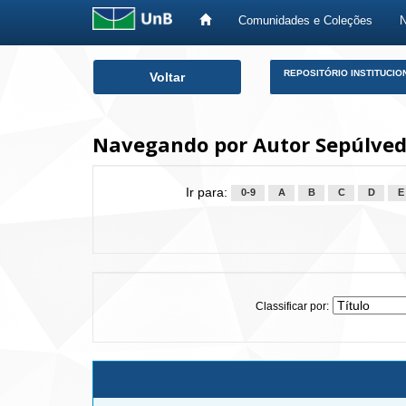
Comunidades e Coleções
Skip
REPOSITÓRIO INSTITUCIO
Voltar
navigation
Navegando por Autor Sepúlved
Ir para:
0-9
A
B
C
D
E
Classificar por: