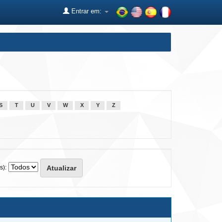
Entrar em:
S
T
U
V
W
X
Y
Z
s):