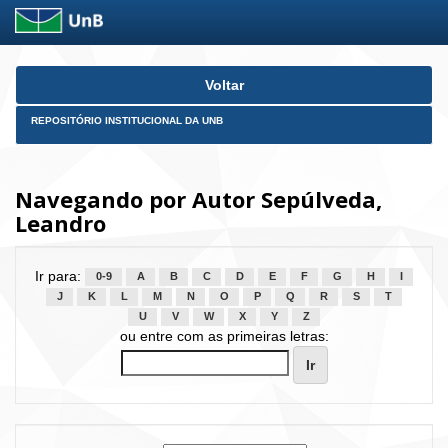
Skip
Voltar
navigation
REPOSITÓRIO INSTITUCIONAL DA UNB
Navegando por Autor Sepúlveda,
Leandro
Ir para:
0-9
A
B
C
D
E
F
G
H
I
J
K
L
M
N
O
P
Q
R
S
T
U
V
W
X
Y
Z
ou entre com as primeiras letras: