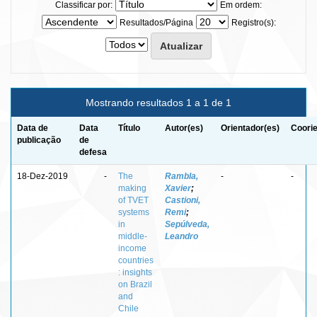
Classificar por:
Em ordem:
Resultados/Página
Registro(s):
Mostrando resultados 1 a 1 de 1
Data de
Data
Título
Autor(es)
Orientador(es)
Coorie
publicação
de
defesa
18-Dez-2019
-
The
Rambla,
-
-
making
Xavier
;
of TVET
Castioni,
systems
Remi
;
in
Sepúlveda,
middle-
Leandro
income
countries
: insights
on Brazil
and
Chile