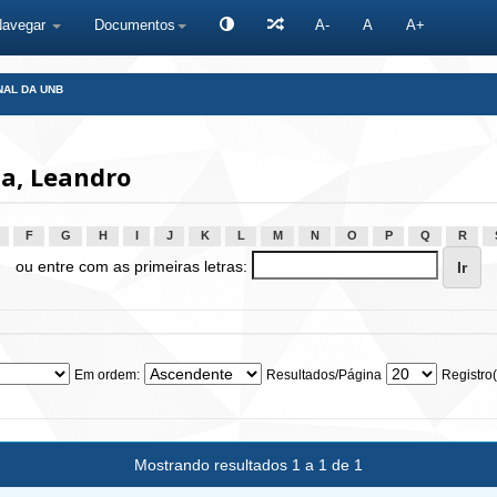
Navegar
Documentos
A-
A
A+
NAL DA UNB
a, Leandro
F
G
H
I
J
K
L
M
N
O
P
Q
R
ou entre com as primeiras letras:
Em ordem:
Resultados/Página
Registro(
Mostrando resultados 1 a 1 de 1