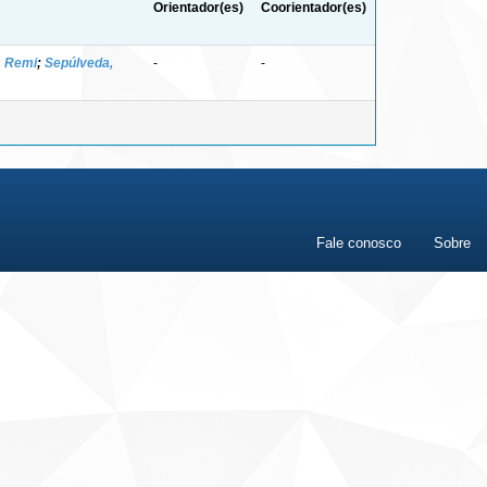
Orientador(es)
Coorientador(es)
, Remi
;
Sepúlveda,
-
-
Fale conosco
Sobre