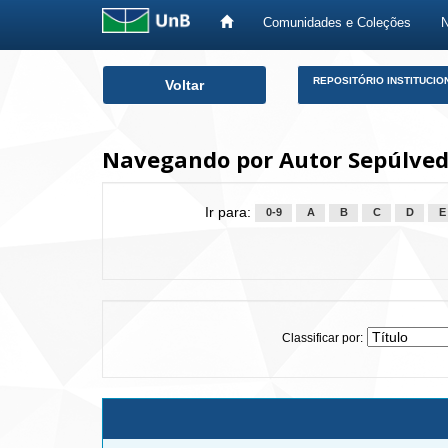
Comunidades e Coleções
Skip
REPOSITÓRIO INSTITUCIO
Voltar
navigation
Navegando por Autor Sepúlved
Ir para:
0-9
A
B
C
D
E
Classificar por: