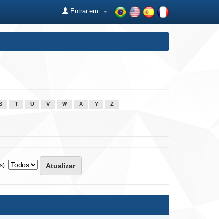
Entrar em:
S
T
U
V
W
X
Y
Z
s):