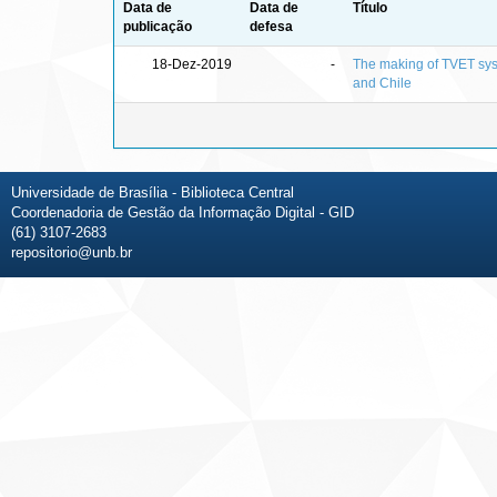
Data de
Data de
Título
publicação
defesa
18-Dez-2019
-
The making of TVET syst
and Chile
Universidade de Brasília - Biblioteca Central
Coordenadoria de Gestão da Informação Digital - GID
(61) 3107-2683
repositorio@unb.br