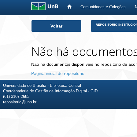
Comunidades e Coleções
Skip
REPOSITÓRIO INSTITUCIO
Voltar
navigation
Não há documento
Não há documentos disponíveis no repositório de acor
Página inicial do repositório
Universidade de Brasília - Biblioteca Central
Coordenadoria de Gestão da Informação Digital - GID
(61) 3107-2683
repositorio@unb.br