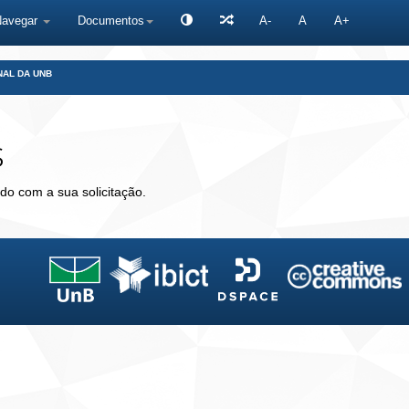
Navegar
Documentos
A-
A
A+
NAL DA UNB
s
do com a sua solicitação.