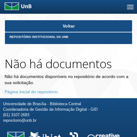
Skip
Voltar
navigation
REPOSITÓRIO INSTITUCIONAL DA UNB
Não há documentos
Não há documentos disponíveis no repositório de acordo com a
sua solicitação.
Página inicial do repositório
Universidade de Brasília - Biblioteca Central
Coordenadoria de Gestão da Informação Digital - GID
(61) 3107-2683
repositorio@unb.br