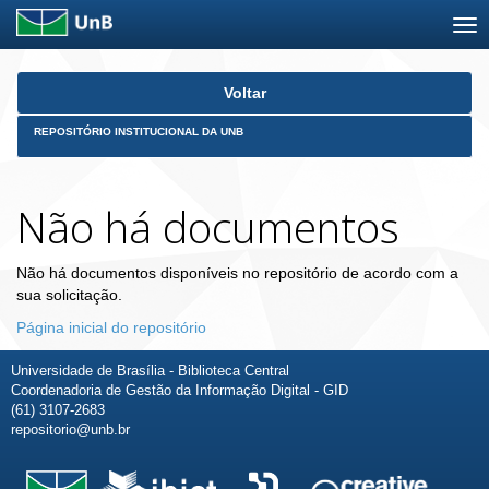
Skip
Voltar
navigation
REPOSITÓRIO INSTITUCIONAL DA UNB
Não há documentos
Não há documentos disponíveis no repositório de acordo com a
sua solicitação.
Página inicial do repositório
Universidade de Brasília - Biblioteca Central
Coordenadoria de Gestão da Informação Digital - GID
(61) 3107-2683
repositorio@unb.br