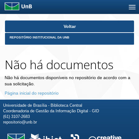
Skip
Voltar
navigation
REPOSITÓRIO INSTITUCIONAL DA UNB
Não há documentos
Não há documentos disponíveis no repositório de acordo com a
sua solicitação.
Página inicial do repositório
Universidade de Brasília - Biblioteca Central
Coordenadoria de Gestão da Informação Digital - GID
(61) 3107-2683
repositorio@unb.br