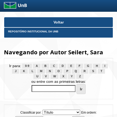
Skip
Voltar
navigation
REPOSITÓRIO INSTITUCIONAL DA UNB
Navegando por Autor Seilert, Sara
Ir para:
0-9
A
B
C
D
E
F
G
H
I
J
K
L
M
N
O
P
Q
R
S
T
U
V
W
X
Y
Z
ou entre com as primeiras letras:
Classificar por:
Em ordem: