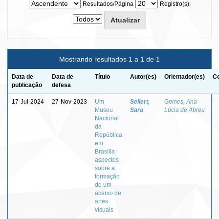
Resultados/Página
Registro(s):
Mostrando resultados 1 a 1 de 1
Data de
Data de
Título
Autor(es)
Orientador(es)
Co
publicação
defesa
17-Jul-2024
27-Nov-2023
Um
Seilert,
Gomes, Ana
-
Museu
Sara
Lúcia de Abreu
Nacional
da
República
em
Brasília :
aspectos
sobre a
formação
de um
acervo de
artes
visuais