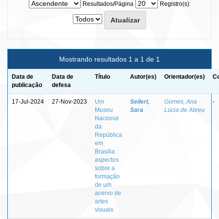
Resultados/Página
Registro(s):
Mostrando resultados 1 a 1 de 1
Data de
Data de
Título
Autor(es)
Orientador(es)
Co
publicação
defesa
17-Jul-2024
27-Nov-2023
Um
Seilert,
Gomes, Ana
-
Museu
Sara
Lúcia de Abreu
Nacional
da
República
em
Brasília :
aspectos
sobre a
formação
de um
acervo de
artes
visuais