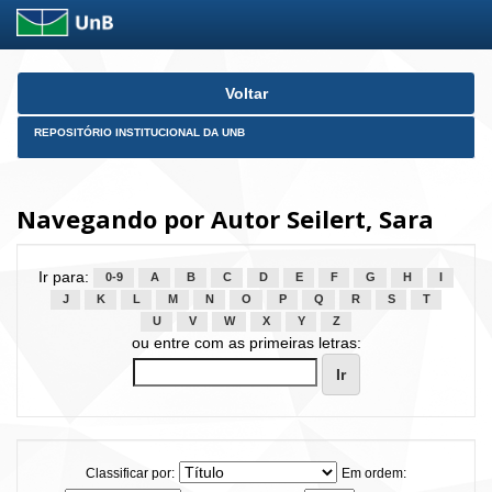
Skip
Voltar
navigation
REPOSITÓRIO INSTITUCIONAL DA UNB
Navegando por Autor Seilert, Sara
Ir para:
0-9
A
B
C
D
E
F
G
H
I
J
K
L
M
N
O
P
Q
R
S
T
U
V
W
X
Y
Z
ou entre com as primeiras letras:
Classificar por:
Em ordem: