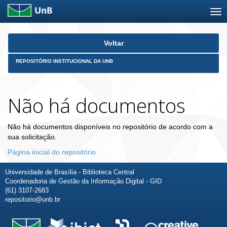
Skip
Voltar
navigation
REPOSITÓRIO INSTITUCIONAL DA UNB
Não há documentos
Não há documentos disponíveis no repositório de acordo com a
sua solicitação.
Página inicial do repositório
Universidade de Brasília - Biblioteca Central
Coordenadoria de Gestão da Informação Digital - GID
(61) 3107-2683
repositorio@unb.br