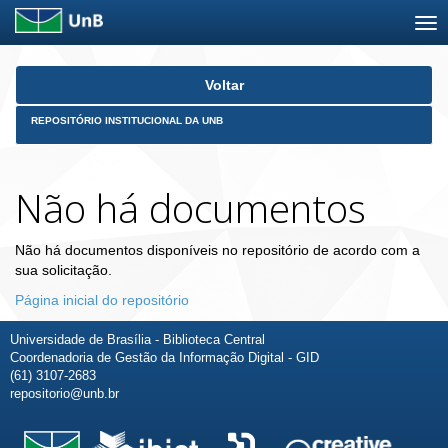
Skip
Voltar
navigation
REPOSITÓRIO INSTITUCIONAL DA UNB
Não há documentos
Não há documentos disponíveis no repositório de acordo com a
sua solicitação.
Página inicial do repositório
Universidade de Brasília - Biblioteca Central
Coordenadoria de Gestão da Informação Digital - GID
(61) 3107-2683
repositorio@unb.br