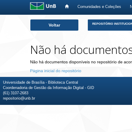
Comunidades e Coleções
Skip
REPOSITÓRIO INSTITUCIO
Voltar
navigation
Não há documento
Não há documentos disponíveis no repositório de acor
Página inicial do repositório
Universidade de Brasília - Biblioteca Central
Coordenadoria de Gestão da Informação Digital - GID
(61) 3107-2683
repositorio@unb.br