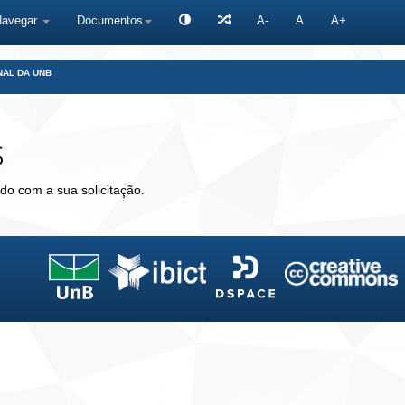
Navegar
Documentos
A-
A
A+
NAL DA UNB
s
do com a sua solicitação.