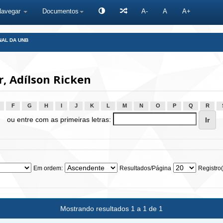
Navegar
Documentos
A-
A
A+
NAL DA UNB
, Adílson Ricken
F
G
H
I
J
K
L
M
N
O
P
Q
R
ou entre com as primeiras letras:
Em ordem:
Resultados/Página
Registro(
Mostrando resultados 1 a 1 de 1