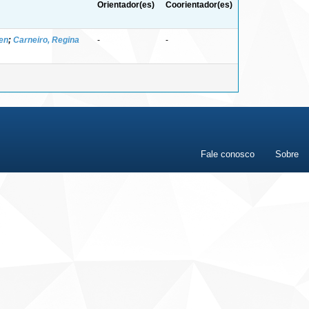
Orientador(es)
Coorientador(es)
ken
;
Carneiro, Regina
-
-
Fale conosco
Sobre