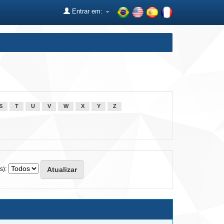
Entrar em:
S
T
U
V
W
X
Y
Z
s):