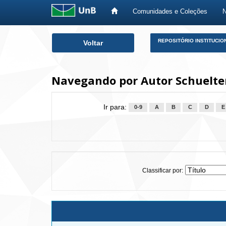
Comunidades e Coleções
Skip
REPOSITÓRIO INSTITUCIO
Voltar
navigation
Navegando por Autor Schuelter
Ir para:
0-9
A
B
C
D
E
Classificar por: