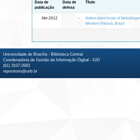
Data de
Data de
Título
publicação
defesa
Abr-2012
-
Native-plant hosts of Meloidogy
Western Paraná, Brazil
Universidade de Brasília - Biblioteca Central
Coordenadoria de Gestão da Informação Digital - GID
(61) 3107-2683
repositorio@unb.br