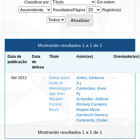
Classificar por:
Em ordem:
Resultados/Página
Registro(s):
Mostrando resultados 1 a 1 de 1
Data de
Data
Título
Autor(es)
Orientador(es)
publicação
de
defesa
Abr-2012
-
Native-plant
Antes, Vanessa
-
hosts of
A.
;
Meloidogyne
Comerlato, Anna
spp. from
P.
;
Western
Schuelter, Adílson
Paraná,
Ricken
;
Carneiro,
Brazil
Regina Maria
Dechechi Gomes
;
Furlanetto, Cleber
Mostrando resultados 1 a 1 de 1