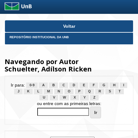
Skip
Voltar
navigation
REPOSITÓRIO INSTITUCIONAL DA UNB
Navegando por Autor
Schuelter, Adílson Ricken
Ir para:
0-9
A
B
C
D
E
F
G
H
I
J
K
L
M
N
O
P
Q
R
S
T
U
V
W
X
Y
Z
ou entre com as primeiras letras: