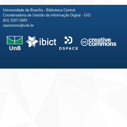
Universidade de Brasília - Biblioteca Central
Coordenadoria de Gestão da Informação Digital - GID
(61) 3107-2683
repositorio@unb.br
Fale conosco
Sobre