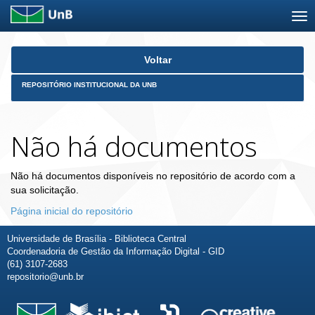
Skip
Voltar
navigation
REPOSITÓRIO INSTITUCIONAL DA UNB
Não há documentos
Não há documentos disponíveis no repositório de acordo com a
sua solicitação.
Página inicial do repositório
Universidade de Brasília - Biblioteca Central
Coordenadoria de Gestão da Informação Digital - GID
(61) 3107-2683
repositorio@unb.br