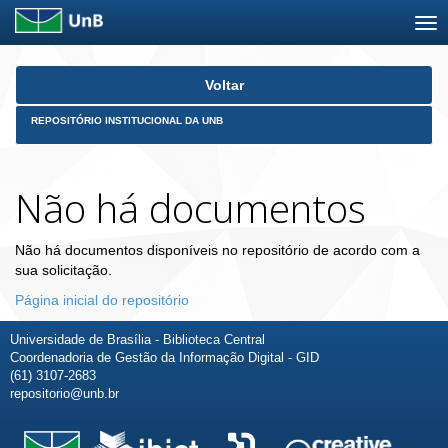
Skip
Voltar
navigation
REPOSITÓRIO INSTITUCIONAL DA UNB
Não há documentos
Não há documentos disponíveis no repositório de acordo com a
sua solicitação.
Página inicial do repositório
Universidade de Brasília - Biblioteca Central
Coordenadoria de Gestão da Informação Digital - GID
(61) 3107-2683
repositorio@unb.br