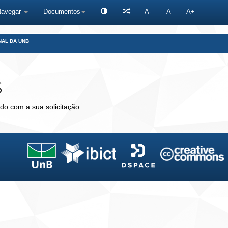
Navegar
Documentos
A-
A
A+
NAL DA UNB
s
do com a sua solicitação.