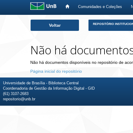
Comunidades e Coleções
Skip
REPOSITÓRIO INSTITUCIO
Voltar
navigation
Não há documento
Não há documentos disponíveis no repositório de acor
Página inicial do repositório
Universidade de Brasília - Biblioteca Central
Coordenadoria de Gestão da Informação Digital - GID
(61) 3107-2683
repositorio@unb.br