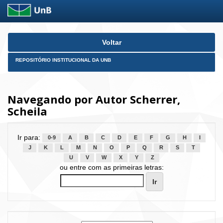
Skip
Voltar
navigation
REPOSITÓRIO INSTITUCIONAL DA UNB
Navegando por Autor Scherrer,
Scheila
Ir para:
0-9
A
B
C
D
E
F
G
H
I
J
K
L
M
N
O
P
Q
R
S
T
U
V
W
X
Y
Z
ou entre com as primeiras letras: