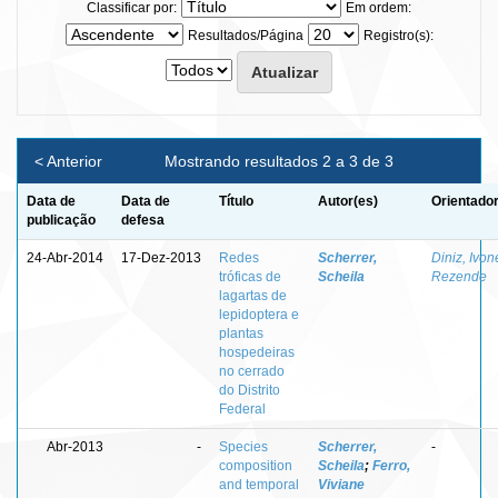
Classificar por:
Em ordem:
Resultados/Página
Registro(s):
< Anterior
Mostrando resultados 2 a 3 de 3
Data de
Data de
Título
Autor(es)
Orientador
publicação
defesa
24-Abr-2014
17-Dez-2013
Redes
Scherrer,
Diniz, Ivon
tróficas de
Scheila
Rezende
lagartas de
lepidoptera e
plantas
hospedeiras
no cerrado
do Distrito
Federal
Abr-2013
-
Species
Scherrer,
-
composition
Scheila
;
Ferro,
and temporal
Viviane