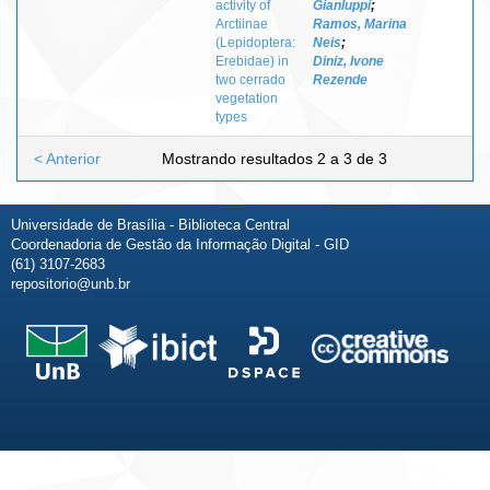
activity of
Gianluppi
;
Arctiinae
Ramos, Marina
(Lepidoptera:
Neis
;
Erebidae) in
Diniz, Ivone
two cerrado
Rezende
vegetation
types
< Anterior
Mostrando resultados 2 a 3 de 3
Universidade de Brasília - Biblioteca Central
Coordenadoria de Gestão da Informação Digital - GID
(61) 3107-2683
repositorio@unb.br
Fale conosco