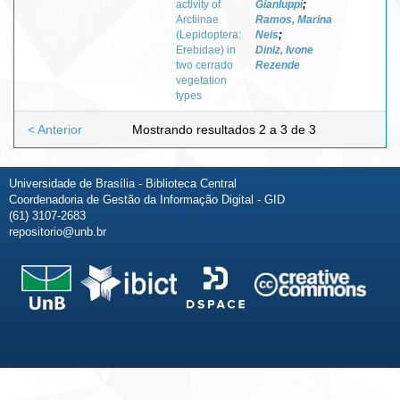
activity of
Gianluppi
;
Arctiinae
Ramos, Marina
(Lepidoptera:
Neis
;
Erebidae) in
Diniz, Ivone
two cerrado
Rezende
vegetation
types
< Anterior
Mostrando resultados 2 a 3 de 3
Universidade de Brasília - Biblioteca Central
Coordenadoria de Gestão da Informação Digital - GID
(61) 3107-2683
repositorio@unb.br
Fale conosco