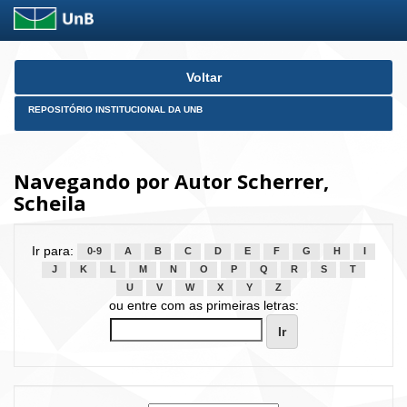
Skip
Voltar
navigation
REPOSITÓRIO INSTITUCIONAL DA UNB
Navegando por Autor Scherrer,
Scheila
Ir para:
0-9
A
B
C
D
E
F
G
H
I
J
K
L
M
N
O
P
Q
R
S
T
U
V
W
X
Y
Z
ou entre com as primeiras letras: