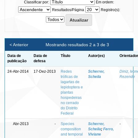
Classificar por:
Em ordem:
Resultados/Página
Registro(s):
< Anterior
Mostrando resultados 2 a 3 de 3
Data de
Data de
Título
Autor(es)
Orientador
publicação
defesa
24-Abr-2014
17-Dez-2013
Redes
Scherrer,
Diniz, Ivon
tróficas de
Scheila
Rezende
lagartas de
lepidoptera e
plantas
hospedeiras
no cerrado
do Distrito
Federal
Abr-2013
-
Species
Scherrer,
-
composition
Scheila
;
Ferro,
and temporal
Viviane