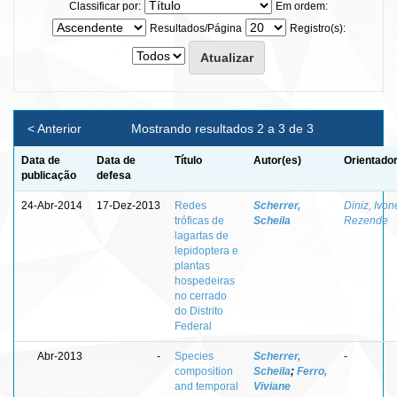
Classificar por:
Em ordem:
Resultados/Página
Registro(s):
< Anterior
Mostrando resultados 2 a 3 de 3
Data de
Data de
Título
Autor(es)
Orientador
publicação
defesa
24-Abr-2014
17-Dez-2013
Redes
Scherrer,
Diniz, Ivon
tróficas de
Scheila
Rezende
lagartas de
lepidoptera e
plantas
hospedeiras
no cerrado
do Distrito
Federal
Abr-2013
-
Species
Scherrer,
-
composition
Scheila
;
Ferro,
and temporal
Viviane