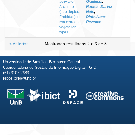
activity of
Gianluppi
;
Arctiinae
Ramos, Marina
(Lepidoptera:
Neis
;
Erebidae) in
Diniz, Ivone
two cerrado
Rezende
vegetation
types
< Anterior
Mostrando resultados 2 a 3 de 3
Universidade de Brasília - Biblioteca Central
Coordenadoria de Gestão da Informação Digital - GID
(61) 3107-2683
repositorio@unb.br
Fale conosco