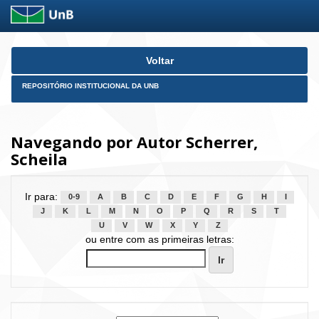
Skip
Voltar
navigation
REPOSITÓRIO INSTITUCIONAL DA UNB
Navegando por Autor Scherrer,
Scheila
Ir para:
0-9
A
B
C
D
E
F
G
H
I
J
K
L
M
N
O
P
Q
R
S
T
U
V
W
X
Y
Z
ou entre com as primeiras letras: