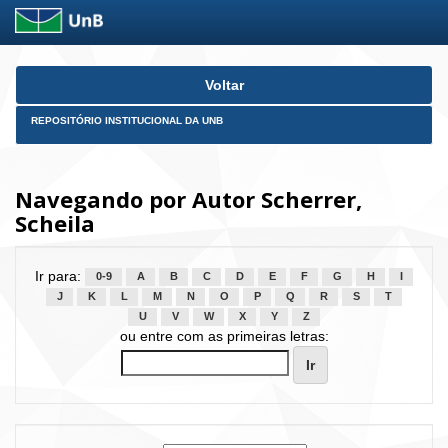
Skip
Voltar
navigation
REPOSITÓRIO INSTITUCIONAL DA UNB
Navegando por Autor Scherrer,
Scheila
Ir para:
0-9
A
B
C
D
E
F
G
H
I
J
K
L
M
N
O
P
Q
R
S
T
U
V
W
X
Y
Z
ou entre com as primeiras letras: