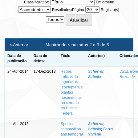
Classificar por:
Em ordem:
Resultados/Página
Registro(s):
< Anterior
Mostrando resultados 2 a 3 de 3
Data de
Data de
Título
Autor(es)
Orientador
publicação
defesa
24-Abr-2014
17-Dez-2013
Redes
Scherrer,
Diniz, Ivon
tróficas de
Scheila
Rezende
lagartas de
lepidoptera e
plantas
hospedeiras
no cerrado
do Distrito
Federal
Abr-2013
-
Species
Scherrer,
-
composition
Scheila
;
Ferro,
and temporal
Viviane