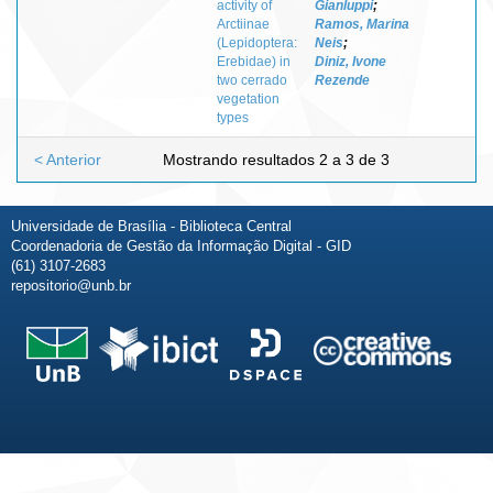
activity of
Gianluppi
;
Arctiinae
Ramos, Marina
(Lepidoptera:
Neis
;
Erebidae) in
Diniz, Ivone
two cerrado
Rezende
vegetation
types
< Anterior
Mostrando resultados 2 a 3 de 3
Universidade de Brasília - Biblioteca Central
Coordenadoria de Gestão da Informação Digital - GID
(61) 3107-2683
repositorio@unb.br
Fale conosco