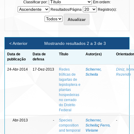
Classificar por:
Em ordem:
Resultados/Página
Registro(s):
< Anterior
Mostrando resultados 2 a 3 de 3
Data de
Data de
Título
Autor(es)
Orientador
publicação
defesa
24-Abr-2014
17-Dez-2013
Redes
Scherrer,
Diniz, Ivon
tróficas de
Scheila
Rezende
lagartas de
lepidoptera e
plantas
hospedeiras
no cerrado
do Distrito
Federal
Abr-2013
-
Species
Scherrer,
-
composition
Scheila
;
Ferro,
and temporal
Viviane