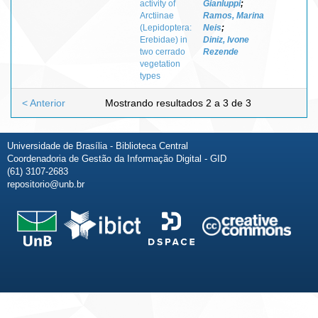
activity of
Gianluppi
;
Arctiinae
Ramos, Marina
(Lepidoptera:
Neis
;
Erebidae) in
Diniz, Ivone
two cerrado
Rezende
vegetation
types
< Anterior
Mostrando resultados 2 a 3 de 3
Universidade de Brasília - Biblioteca Central
Coordenadoria de Gestão da Informação Digital - GID
(61) 3107-2683
repositorio@unb.br
Fale conosco