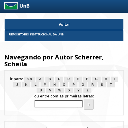
Skip
Voltar
navigation
REPOSITÓRIO INSTITUCIONAL DA UNB
Navegando por Autor Scherrer,
Scheila
Ir para:
0-9
A
B
C
D
E
F
G
H
I
J
K
L
M
N
O
P
Q
R
S
T
U
V
W
X
Y
Z
ou entre com as primeiras letras: