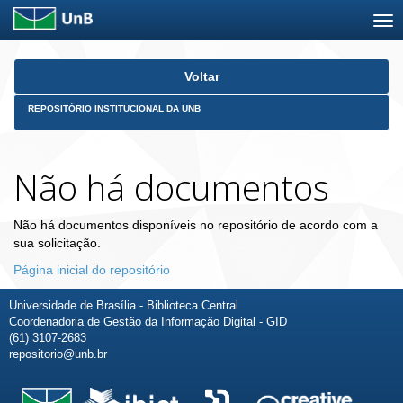
Skip
Voltar
navigation
REPOSITÓRIO INSTITUCIONAL DA UNB
Não há documentos
Não há documentos disponíveis no repositório de acordo com a
sua solicitação.
Página inicial do repositório
Universidade de Brasília - Biblioteca Central
Coordenadoria de Gestão da Informação Digital - GID
(61) 3107-2683
repositorio@unb.br