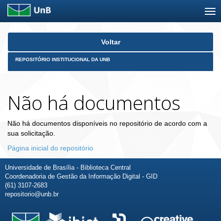
Skip
Voltar
navigation
REPOSITÓRIO INSTITUCIONAL DA UNB
Não há documentos
Não há documentos disponíveis no repositório de acordo com a
sua solicitação.
Página inicial do repositório
Universidade de Brasília - Biblioteca Central
Coordenadoria de Gestão da Informação Digital - GID
(61) 3107-2683
repositorio@unb.br