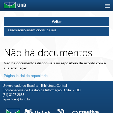
Skip
Voltar
navigation
REPOSITÓRIO INSTITUCIONAL DA UNB
Não há documentos
Não há documentos disponíveis no repositório de acordo com a
sua solicitação.
Página inicial do repositório
Universidade de Brasília - Biblioteca Central
Coordenadoria de Gestão da Informação Digital - GID
(61) 3107-2683
repositorio@unb.br