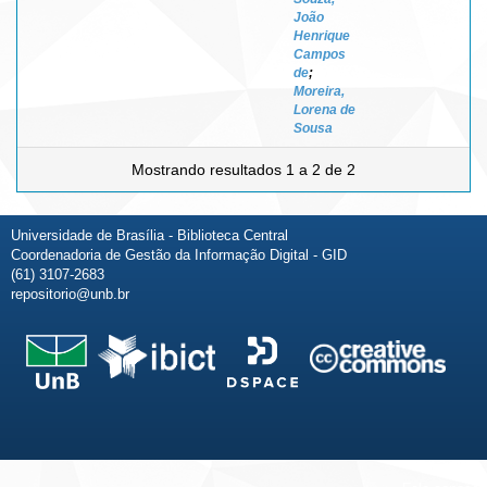
João
Henrique
Campos
de
;
Moreira,
Lorena de
Sousa
Mostrando resultados 1 a 2 de 2
Universidade de Brasília - Biblioteca Central
Coordenadoria de Gestão da Informação Digital - GID
(61) 3107-2683
repositorio@unb.br