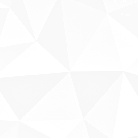
Fale conosco
Sobre