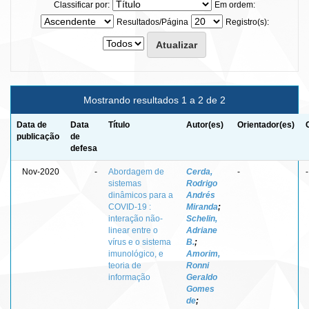
Classificar por:
Em ordem:
Resultados/Página
Registro(s):
Mostrando resultados 1 a 2 de 2
Data de
Data
Título
Autor(es)
Orientador(es)
publicação
de
defesa
Nov-2020
-
Abordagem de
Cerda,
-
-
sistemas
Rodrigo
dinâmicos para a
Andrés
COVID-19 :
Miranda
;
interação não-
Schelin,
linear entre o
Adriane
vírus e o sistema
B.
;
imunológico, e
Amorim,
teoria de
Ronni
informação
Geraldo
Gomes
de
;