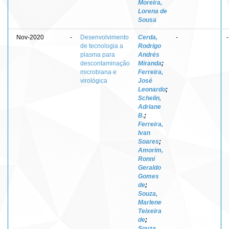
Moreira,
Lorena de
Sousa
Nov-2020
-
Desenvolvimento
Cerda,
-
-
de tecnologia a
Rodrigo
plasma para
Andrés
descontaminação
Miranda
;
microbiana e
Ferreira,
virológica
José
Leonardo
;
Schelin,
Adriane
B.
;
Ferreira,
Ivan
Soares
;
Amorim,
Ronni
Geraldo
Gomes
de
;
Souza,
Marlene
Teixeira
de
;
Souza,