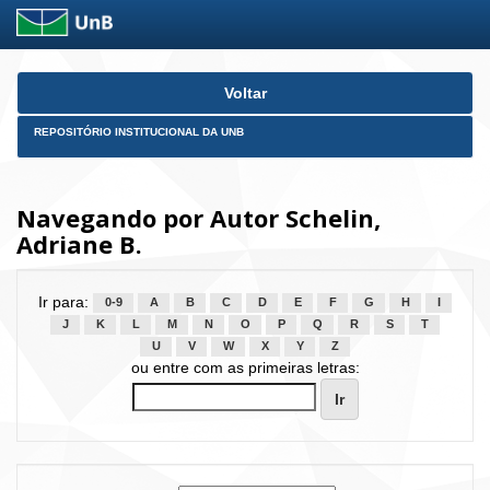
Skip
Voltar
navigation
REPOSITÓRIO INSTITUCIONAL DA UNB
Navegando por Autor Schelin,
Adriane B.
Ir para:
0-9
A
B
C
D
E
F
G
H
I
J
K
L
M
N
O
P
Q
R
S
T
U
V
W
X
Y
Z
ou entre com as primeiras letras: