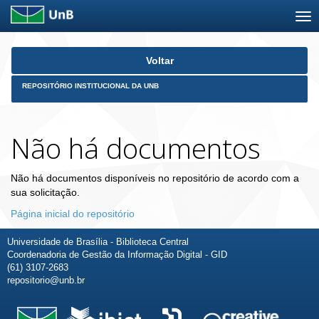
Skip
Voltar
navigation
REPOSITÓRIO INSTITUCIONAL DA UNB
Não há documentos
Não há documentos disponíveis no repositório de acordo com a
sua solicitação.
Página inicial do repositório
Universidade de Brasília - Biblioteca Central
Coordenadoria de Gestão da Informação Digital - GID
(61) 3107-2683
repositorio@unb.br