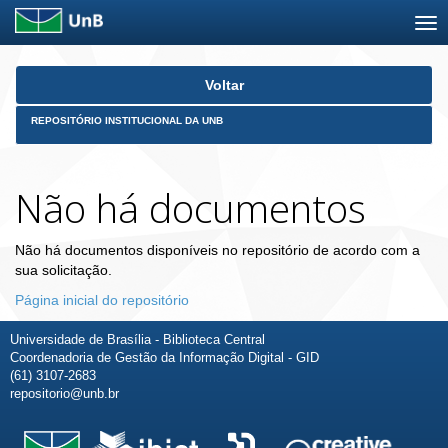
Skip
Voltar
navigation
REPOSITÓRIO INSTITUCIONAL DA UNB
Não há documentos
Não há documentos disponíveis no repositório de acordo com a
sua solicitação.
Página inicial do repositório
Universidade de Brasília - Biblioteca Central
Coordenadoria de Gestão da Informação Digital - GID
(61) 3107-2683
repositorio@unb.br