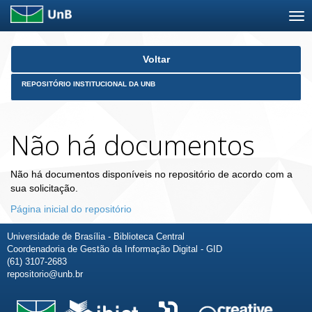
Skip
Voltar
navigation
REPOSITÓRIO INSTITUCIONAL DA UNB
Não há documentos
Não há documentos disponíveis no repositório de acordo com a
sua solicitação.
Página inicial do repositório
Universidade de Brasília - Biblioteca Central
Coordenadoria de Gestão da Informação Digital - GID
(61) 3107-2683
repositorio@unb.br