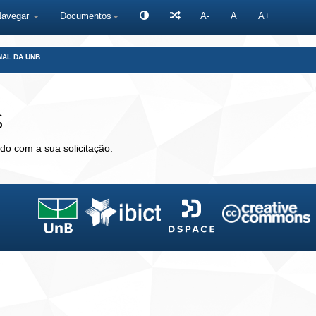
Navegar
Documentos
A-
A
A+
NAL DA UNB
s
do com a sua solicitação.