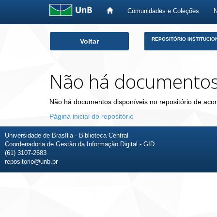
Comunidades e Coleções
Skip
REPOSITÓRIO INSTITUCIO
Voltar
navigation
Não há documento
Não há documentos disponíveis no repositório de acor
Página inicial do repositório
Universidade de Brasília - Biblioteca Central
Coordenadoria de Gestão da Informação Digital - GID
(61) 3107-2683
repositorio@unb.br